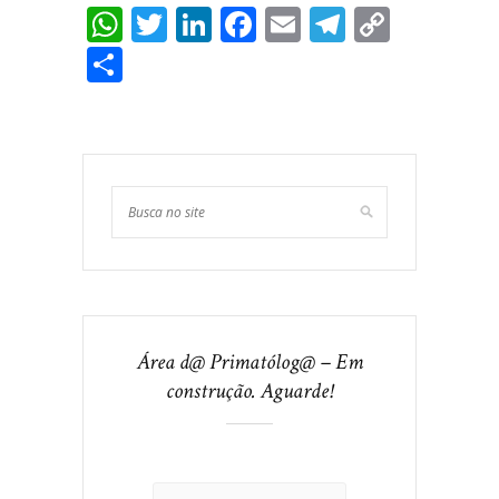
WhatsApp
Twitter
LinkedIn
Facebook
Email
Telegra
Copy
Link
Share
Área d@ Primatólog@ – Em
construção. Aguarde!